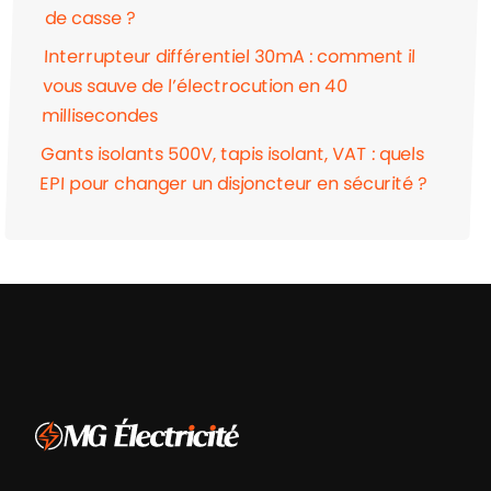
de casse ?
Interrupteur différentiel 30mA : comment il
vous sauve de l’électrocution en 40
millisecondes
Gants isolants 500V, tapis isolant, VAT : quels
EPI pour changer un disjoncteur en sécurité ?