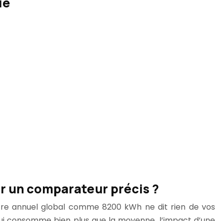
ie
 un comparateur précis ?
ffre annuel global comme 8200 kWh ne dit rien de vos
l qui consomme bien plus que la moyenne, l’impact d’une