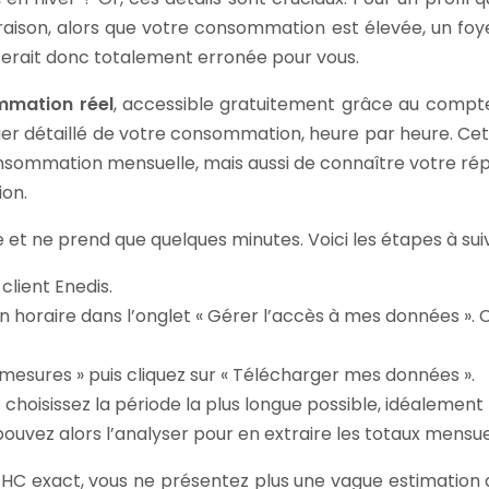
araison, alors que votre consommation est élevée, un f
serait donc totalement erronée pour vous.
mmation réel
, accessible gratuitement grâce au compte
hier détaillé de votre consommation, heure par heure. C
nsommation mensuelle, mais aussi de connaître votre répa
ion.
et ne prend que quelques minutes. Voici les étapes à suivre
lient Enedis.
 horaire dans l’onglet « Gérer l’accès à mes données ». 
mesures » puis cliquez sur « Télécharger mes données ».
hoisissez la période la plus longue possible, idéalement l
ouvez alors l’analyser pour en extraire les totaux mensuel
HC exact, vous ne présentez plus une vague estimation a