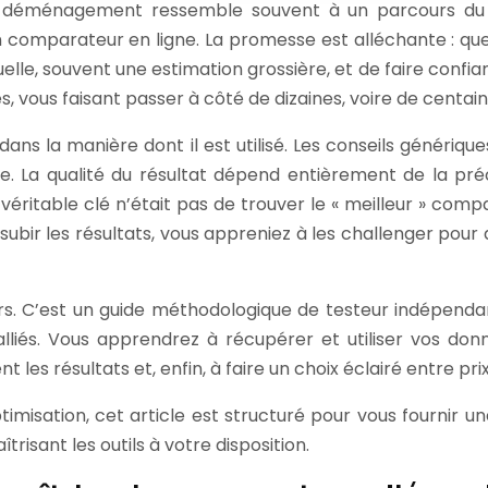
 d’un déménagement ressemble souvent à un parcours d
n comparateur en ligne. La promesse est alléchante : quel
le, souvent une estimation grossière, et de faire confia
vous faisant passer à côté de dizaines, voire de centai
dans la manière dont il est utilisé. Les conseils génér
ée. La qualité du résultat dépend entièrement de la pré
véritable clé n’était pas de trouver le « meilleur » com
de subir les résultats, vous appreniez à les challenger po
s. C’est un guide méthodologique de testeur indépendant
liés. Vous apprendrez à récupérer et utiliser vos donn
t les résultats et, enfin, à faire un choix éclairé entre pr
imisation, cet article est structuré pour vous fournir
risant les outils à votre disposition.