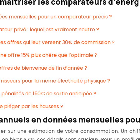
maîtriser les comparateurs d’énerg
es mensuelles pour un comparateur précis ?
ur privé : lequel est vraiment neutre ?
s offres qui leur versent 30€ de commission ?
e offre 15% plus chère que l’optimale ?
ffres de bienvenue de fin d’année ?
rnisseurs pour la même électricité physique ?
pénalités de 150€ de sortie anticipée ?
re piéger par les hausses ?
nnuels en données mensuelles pour
baser sur une estimation de votre consommation. Un chi
en hiver ? Or, ces détails sont cruciaux. Pour un profi