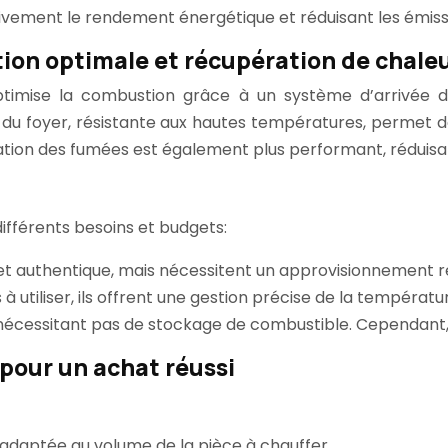
cativement le rendement énergétique et réduisant les émiss
ion optimale et récupération de chale
timise la combustion grâce à un système d’arrivée d
e du foyer, résistante aux hautes températures, permet d
uation des fumées est également plus performant, réduisan
ifférents besoins et budgets:
 authentique, mais nécessitent un approvisionnement rég
 à utiliser, ils offrent une gestion précise de la tempér
 nécessitant pas de stockage de combustible. Cependant,
s pour un achat réussi
 adaptée au volume de la pièce à chauffer.