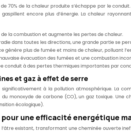
 de 70% de la chaleur produite s’échappe par le conduit. 
 et gaspillent encore plus d’énergie. La chaleur rayonn
acité de la combustion et augmente les pertes de chaleur.
radie dans toutes les directions, une grande partie se perd
e génère plus de fumée et moins de chaleur, polluant l’
e mauvaise évacuation des fumées et une combustion inco
e conduit à des pertes thermiques importantes par cond
nes et gaz à effet de serre
ignificativement à la pollution atmosphérique. La comb
, et du monoxyde de carbone (CO), un gaz toxique. Une 
nsition écologique).
n pour une efficacité energétique m
ns l’âtre existant, transformant une cheminée ouverte in