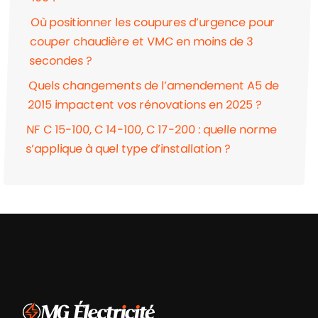
Où positionner les coupures d’urgence pour
couper chaudière et VMC en moins de 3
secondes ?
Quels changements de l’amendement A5 de
2015 impactent vos rénovations en 2025 ?
NF C 15-100, C 14-100, C 17-200 : quelle norme
s’applique à quel type d’installation ?