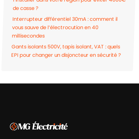
de casse ?
Interrupteur différentiel 30mA : comment il
vous sauve de l’électrocution en 40
millisecondes
Gants isolants 500V, tapis isolant, VAT : quels
EPI pour changer un disjoncteur en sécurité ?