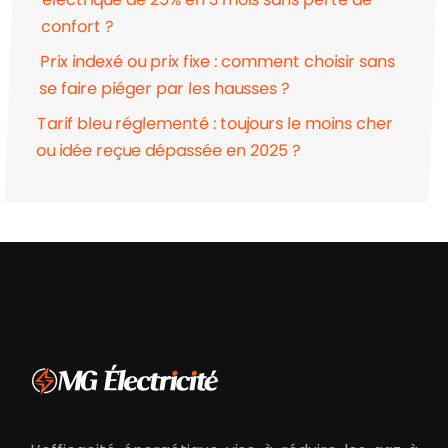
confort ?
Prix indexé ou prix fixe : comment choisir sans
se faire piéger par les hausses ?
Tarif bleu réglementé : toujours le moins cher
ou idée reçue dépassée en 2025 ?