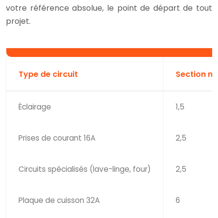
votre référence absolue, le point de départ de tout
projet.
Type de circuit
Section m
Éclairage
1,5
Prises de courant 16A
2,5
Circuits spécialisés (lave-linge, four)
2,5
Plaque de cuisson 32A
6